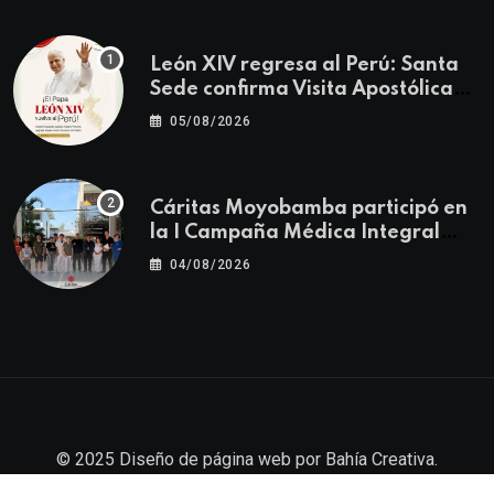
León XIV regresa al Perú: Santa
Sede confirma Visita Apostólica
del 11 al 17 de noviembre
05/08/2026
Cáritas Moyobamba participó en
la I Campaña Médica Integral
Gratuita llevando salud y
04/08/2026
esperanza al Centro Poblado Los
Ángeles
© 2025
Diseño de página web
por
Bahía Creativa
.