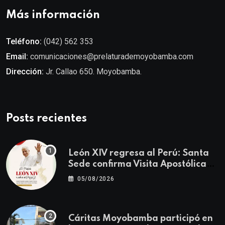
Más información
Teléfono:
(042) 562 353
Email:
comunicaciones@prelaturademoyobamba.com
Dirección:
Jr. Callao 650. Moyobamba.
Posts recientes
León XIV regresa al Perú: Santa
Sede confirma Visita Apostólica
del 11 al 17 de noviembre
05/08/2026
Cáritas Moyobamba participó en