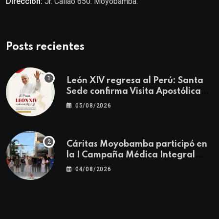
Dirección:
Jr. Callao 650. Moyobamba.
Posts recientes
León XIV regresa al Perú: Santa
Sede confirma Visita Apostólica
del 11 al 17 de noviembre
05/08/2026
Cáritas Moyobamba participó en
la I Campaña Médica Integral
Gratuita llevando salud y
04/08/2026
esperanza al Centro Poblado Los
Ángeles