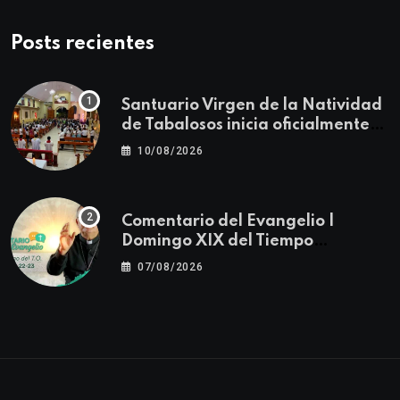
Posts recientes
Santuario Virgen de la Natividad
de Tabalosos inicia oficialmente
las actividades de la Festividad
10/08/2026
Patronal 2026
Comentario del Evangelio |
Domingo XIX del Tiempo
Ordinario | Mateo 14, 22-23
07/08/2026