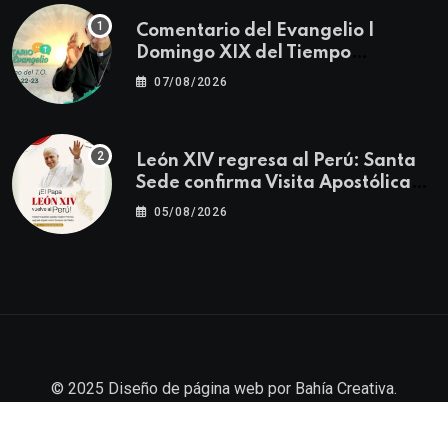
Comentario del Evangelio |
Domingo XIX del Tiempo
Ordinario | Mateo 14, 22-23
07/08/2026
León XIV regresa al Perú: Santa
Sede confirma Visita Apostólica
del 11 al 17 de noviembre
05/08/2026
© 2025
Diseño de página web
por
Bahía Creativa
.