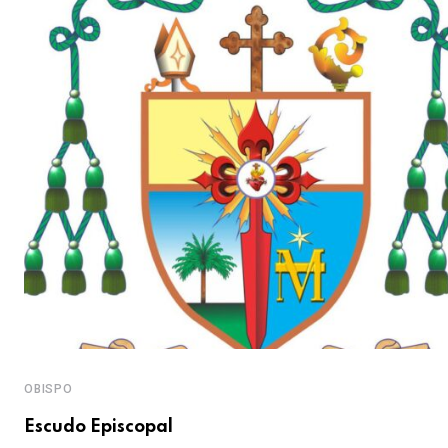
OBISPO
i
Escudo Episcopal