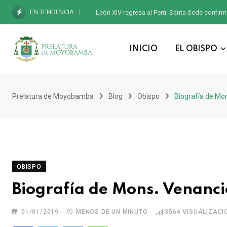
EN TENDENCIA
León XIV regresa al Perú: Santa Sede confirm
INICIO
EL OBISPO
Prelatura de Moyobamba
Blog
Obispo
Biografía de Mon
OBISPO
Biografía de Mons. Venanci
01/01/2019
MENOS DE UN MINUTO
3564
VISUALIZACI