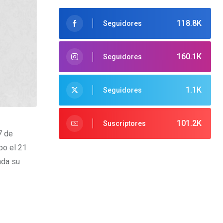
118.8K
Seguidores
160.1K
Seguidores
1.1K
Seguidores
101.2K
Suscriptores
7 de
po el 21
ada su