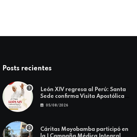
Mons. Rafael
05/11/2020
Posts recientes
León XIV regresa al Perú: Santa
Sede confirma Visita Apostólica
del 11 al 17 de noviembre
05/08/2026
Cáritas Moyobamba participó en
la I Campaña Médica Integral