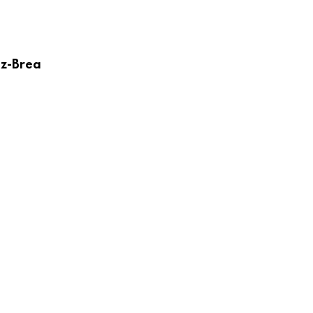
ez-Brea
,
,
CARTAS PASTORALES
DESTACADO
OBISPO
Memoria de las Sagradas Reliquias, me