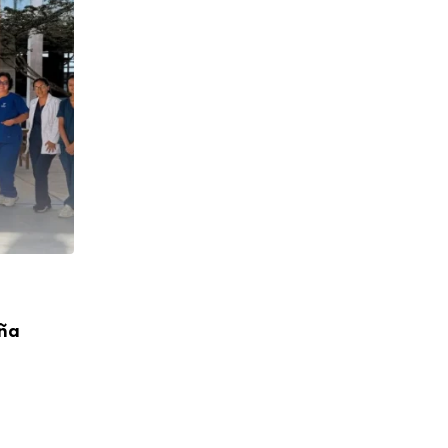
CUMPLEAÑOS
aña
¡Feliz Cumpleaños! P. Toribio López Cah
04/08/2026