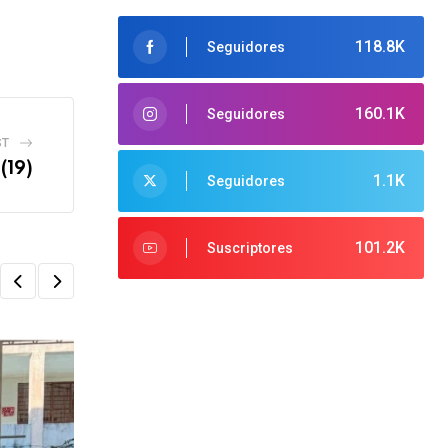
118.8K
Seguidores
160.1K
Seguidores
ST
(19)
1.1K
Seguidores
101.2K
Suscriptores