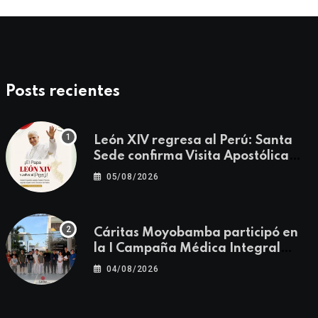
Posts recientes
León XIV regresa al Perú: Santa
Sede confirma Visita Apostólica
del 11 al 17 de noviembre
05/08/2026
Cáritas Moyobamba participó en
la I Campaña Médica Integral
Gratuita llevando salud y
04/08/2026
esperanza al Centro Poblado Los
Ángeles