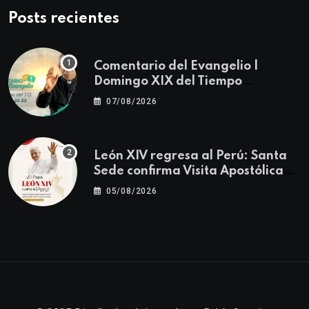
Posts recientes
Comentario del Evangelio |
Domingo XIX del Tiempo
Ordinario | Mateo 14, 22-23
07/08/2026
León XIV regresa al Perú: Santa
Sede confirma Visita Apostólica
del 11 al 17 de noviembre
05/08/2026