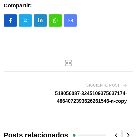
Compartir:
SIGUIENTE POST
518056087-3245109375637174-
4864072393626261546-n-copy
Posts relacionados