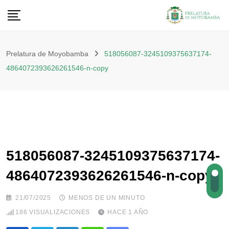
Prelatura de Moyobamba
518056087-3245109375637174-
4864072393626261546-n-copy
518056087-3245109375637174-
4864072393626261546-n-copy
21/07/2025
MENOS DE UN MINUTO
186
VISUALIZACIONES
HACE 1 AÑO