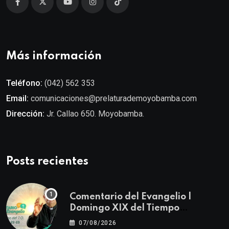
Más información
Teléfono:
(042) 562 353
Email:
comunicaciones@prelaturademoyobamba.com
Dirección:
Jr. Callao 650. Moyobamba.
Posts recientes
Comentario del Evangelio |
Domingo XIX del Tiempo
Ordinario | Mateo 14, 22-23
07/08/2026