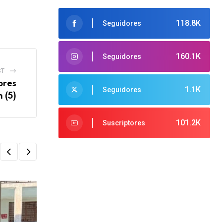
118.8K
Seguidores
160.1K
Seguidores
ST
ores
1.1K
Seguidores
 (5)
101.2K
Suscriptores