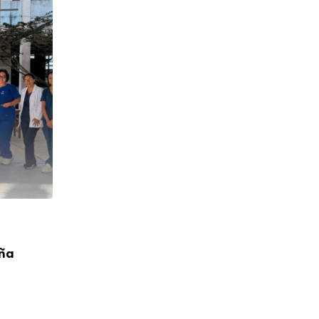
CUMPLEAÑOS
aña
¡Feliz Cumpleaños! P. Toribio López Cah
04/08/2026