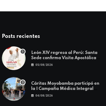
Posts recientes
León XIV regresa al Perú: Santa
Sede confirma Visita Apostólica
del 11 al 17 de noviembre
05/08/2026
Cáritas Moyobamba participó en
la I Campaña Médica Integral
Gratuita llevando salud y
04/08/2026
esperanza al Centro Poblado Los
Ángeles