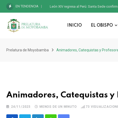
EN TENDENCIA
León XIV regresa al Perú: Santa Sede confirm
INICIO
EL OBISPO
Prelatura de Moyobamba
Animadores, Catequistas y Profesores
Animadores, Catequistas y P
24/11/2025
MENOS DE UN MINUTO
73
VISUALIZACION