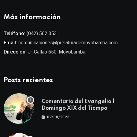
Más información
Teléfono:
(042) 562 353
Email:
comunicaciones@prelaturademoyobamba.com
Dirección:
Jr. Callao 650. Moyobamba.
Posts recientes
Comentario del Evangelio |
Domingo XIX del Tiempo
Ordinario | Mateo 14, 22-23
07/08/2026