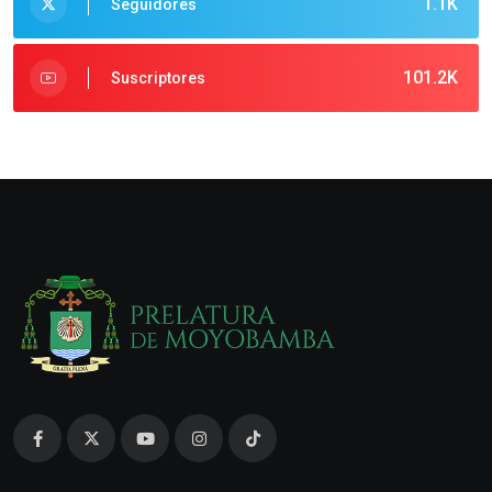
1.1K
Seguidores
101.2K
Suscriptores