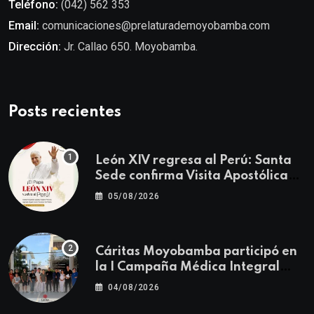
Teléfono:
(042) 562 353
Email:
comunicaciones@prelaturademoyobamba.com
Dirección:
Jr. Callao 650. Moyobamba.
Posts recientes
León XIV regresa al Perú: Santa
Sede confirma Visita Apostólica
del 11 al 17 de noviembre
05/08/2026
Cáritas Moyobamba participó en
la I Campaña Médica Integral
Gratuita llevando salud y
04/08/2026
esperanza al Centro Poblado Los
Ángeles