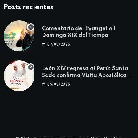
Posts recientes
Comentario del Evangelio |
Domingo XIX del Tiempo
Ordinario | Mateo 14, 22-23
07/08/2026
León XIV regresa al Perú: Santa
Sede confirma Visita Apostólica
del 11 al 17 de noviembre
05/08/2026