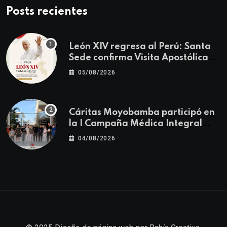
Posts recientes
León XIV regresa al Perú: Santa
Sede confirma Visita Apostólica
del 11 al 17 de noviembre
05/08/2026
Cáritas Moyobamba participó en
la I Campaña Médica Integral
Gratuita llevando salud y
04/08/2026
esperanza al Centro Poblado Los
Ángeles