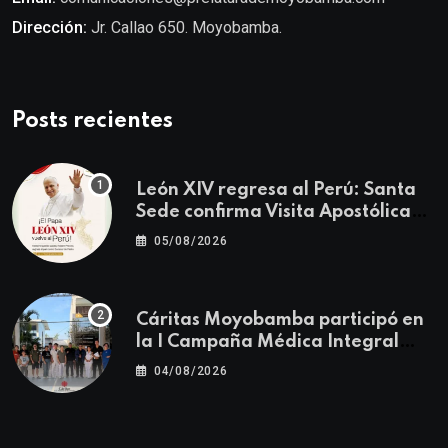
Dirección:
Jr. Callao 650. Moyobamba.
Posts recientes
León XIV regresa al Perú: Santa
Sede confirma Visita Apostólica
del 11 al 17 de noviembre
05/08/2026
Cáritas Moyobamba participó en
la I Campaña Médica Integral
Gratuita llevando salud y
04/08/2026
esperanza al Centro Poblado Los
Ángeles