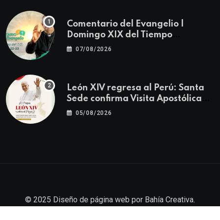
Comentario del Evangelio |
Domingo XIX del Tiempo
Ordinario | Mateo 14, 22-23
07/08/2026
León XIV regresa al Perú: Santa
Sede confirma Visita Apostólica
del 11 al 17 de noviembre
05/08/2026
© 2025
Diseño de página web
por
Bahía Creativa
.