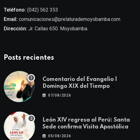
Teléfono:
(042) 562 353
Email:
comunicaciones@prelaturademoyobamba.com
Dirección:
Jr. Callao 650. Moyobamba.
Posts recientes
Comentario del Evangelio |
Domingo XIX del Tiempo
Ordinario | Mateo 14, 22-23
07/08/2026
León XIV regresa al Perú: Santa
Sede confirma Visita Apostólica
del 11 al 17 de noviembre
05/08/2026