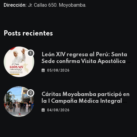
Dirección:
Jr. Callao 650. Moyobamba.
Posts recientes
León XIV regresa al Perú: Santa
Sede confirma Visita Apostólica
del 11 al 17 de noviembre
05/08/2026
Cáritas Moyobamba participó en
la I Campaña Médica Integral
Gratuita llevando salud y
04/08/2026
esperanza al Centro Poblado Los
Ángeles