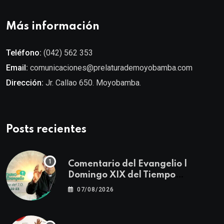
Más información
Teléfono:
(042) 562 353
Email:
comunicaciones@prelaturademoyobamba.com
Dirección:
Jr. Callao 650. Moyobamba.
Posts recientes
Comentario del Evangelio |
Domingo XIX del Tiempo
Ordinario | Mateo 14, 22-23
07/08/2026