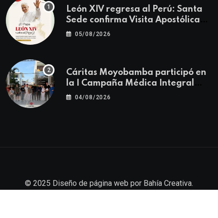
León XIV regresa al Perú: Santa
Sede confirma Visita Apostólica
del 11 al 17 de noviembre
05/08/2026
Cáritas Moyobamba participó en
la I Campaña Médica Integral
Gratuita llevando salud y
04/08/2026
esperanza al Centro Poblado Los
Ángeles
© 2025
Diseño de página web
por
Bahía Creativa
.