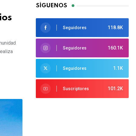
SÍGUENOS
ios
118.8K
Seguidores
omunidad
160.1K
Seguidores
realiza
1.1K
Seguidores
101.2K
Suscriptores