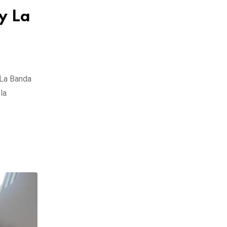
y La
 La Banda
la