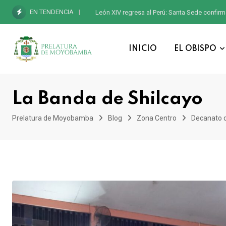
EN TENDENCIA
León XIV regresa al Perú: Santa Sede confirm
INICIO
EL OBISPO
La Banda de Shilcayo
Prelatura de Moyobamba
Blog
Zona Centro
Decanato 