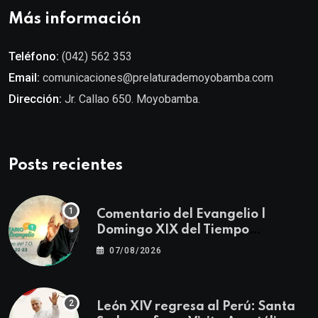
Más información
Teléfono:
(042) 562 353
Email:
comunicaciones@prelaturademoyobamba.com
Dirección:
Jr. Callao 650. Moyobamba.
Posts recientes
Comentario del Evangelio |
Domingo XIX del Tiempo
Ordinario | Mateo 14, 22-23
07/08/2026
León XIV regresa al Perú: Santa