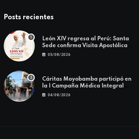
Posts recientes
León XIV regresa al Perú: Santa
Sede confirma Visita Apostólica
del 11 al 17 de noviembre
05/08/2026
Cáritas Moyobamba participó en
la I Campaña Médica Integral
Gratuita llevando salud y
04/08/2026
esperanza al Centro Poblado Los
Ángeles