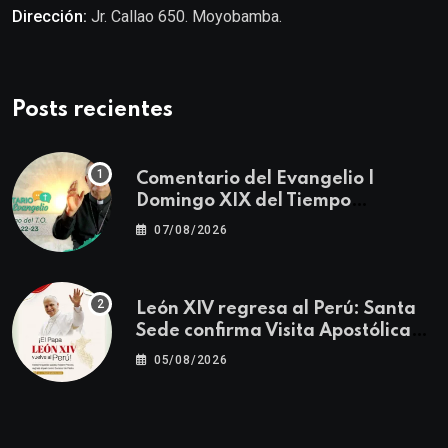
Dirección:
Jr. Callao 650. Moyobamba.
Posts recientes
Comentario del Evangelio |
Domingo XIX del Tiempo
Ordinario | Mateo 14, 22-23
07/08/2026
León XIV regresa al Perú: Santa
Sede confirma Visita Apostólica
del 11 al 17 de noviembre
05/08/2026