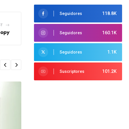
118.8K
Seguidores
ST
copy
160.1K
Seguidores
1.1K
Seguidores
101.2K
Suscriptores