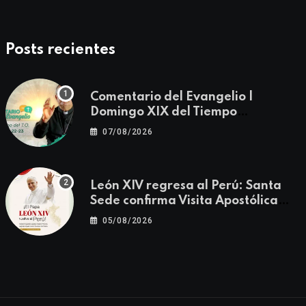
Posts recientes
Comentario del Evangelio |
Domingo XIX del Tiempo
Ordinario | Mateo 14, 22-23
07/08/2026
León XIV regresa al Perú: Santa
Sede confirma Visita Apostólica
del 11 al 17 de noviembre
05/08/2026