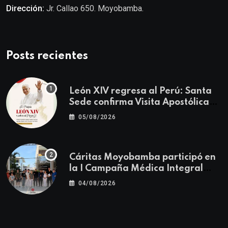
Dirección:
Jr. Callao 650. Moyobamba.
Posts recientes
León XIV regresa al Perú: Santa
Sede confirma Visita Apostólica
del 11 al 17 de noviembre
05/08/2026
Cáritas Moyobamba participó en
la I Campaña Médica Integral
Gratuita llevando salud y
04/08/2026
esperanza al Centro Poblado Los
Ángeles