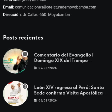
Email:
comunicaciones@prelaturademoyobamba.com
Dirección:
Jr. Callao 650. Moyobamba.
Posts recientes
Comentario del Evangelio |
Domingo XIX del Tiempo
Ordinario | Mateo 14, 22-23
07/08/2026
León XIV regresa al Perú: Santa
Sede confirma Visita Apostólica
del 11 al 17 de noviembre
05/08/2026