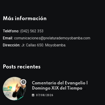
Más información
Teléfono:
(042) 562 353
Email:
comunicaciones@prelaturademoyobamba.com
Dirección:
Jr. Callao 650. Moyobamba.
Posts recientes
Comentario del Evangelio |
Domingo XIX del Tiempo
Ordinario | Mateo 14, 22-23
07/08/2026