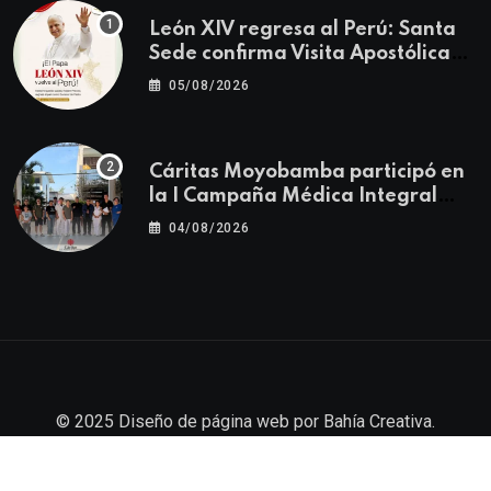
León XIV regresa al Perú: Santa
Sede confirma Visita Apostólica
del 11 al 17 de noviembre
05/08/2026
Cáritas Moyobamba participó en
la I Campaña Médica Integral
Gratuita llevando salud y
04/08/2026
esperanza al Centro Poblado Los
Ángeles
© 2025
Diseño de página web
por
Bahía Creativa
.