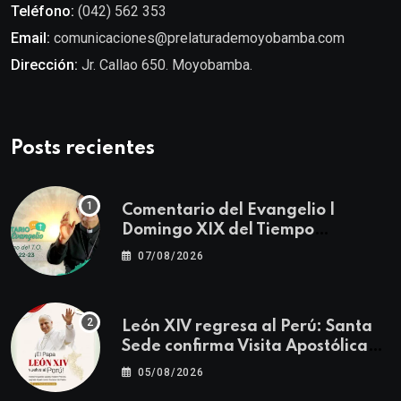
Teléfono:
(042) 562 353
Email:
comunicaciones@prelaturademoyobamba.com
Dirección:
Jr. Callao 650. Moyobamba.
Posts recientes
Comentario del Evangelio |
Domingo XIX del Tiempo
Ordinario | Mateo 14, 22-23
07/08/2026
León XIV regresa al Perú: Santa
Sede confirma Visita Apostólica
del 11 al 17 de noviembre
05/08/2026