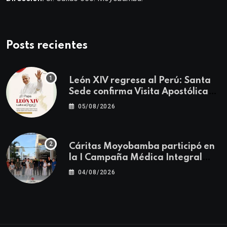
Posts recientes
León XIV regresa al Perú: Santa
Sede confirma Visita Apostólica
del 11 al 17 de noviembre
05/08/2026
Cáritas Moyobamba participó en
la I Campaña Médica Integral
Gratuita llevando salud y
04/08/2026
esperanza al Centro Poblado Los
Ángeles