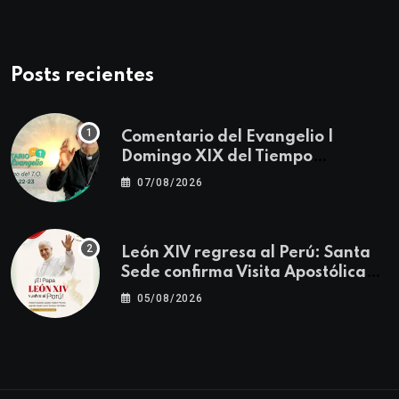
Posts recientes
Comentario del Evangelio |
Domingo XIX del Tiempo
Ordinario | Mateo 14, 22-23
07/08/2026
León XIV regresa al Perú: Santa
Sede confirma Visita Apostólica
del 11 al 17 de noviembre
05/08/2026