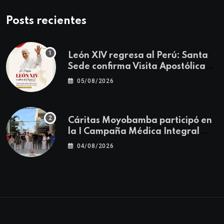
Posts recientes
León XIV regresa al Perú: Santa
Sede confirma Visita Apostólica
del 11 al 17 de noviembre
05/08/2026
Cáritas Moyobamba participó en
la I Campaña Médica Integral
Gratuita llevando salud y
04/08/2026
esperanza al Centro Poblado Los
Ángeles