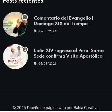
Posts recientes
Comentario del Evangelio |
Domingo XIX del Tiempo
Ordinario | Mateo 14, 22-23
07/08/2026
León XIV regresa al Perú: Santa
Sede confirma Visita Apostólica
del 11 al 17 de noviembre
05/08/2026
© 2025
Diseño de página web
por
Bahía Creativa
.