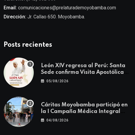
Email:
comunicaciones@prelaturademoyobamba.com
Dirección:
Jr. Callao 650. Moyobamba.
Posts recientes
León XIV regresa al Perú: Santa
Sede confirma Visita Apostólica
del 11 al 17 de noviembre
05/08/2026
Cáritas Moyobamba participó en
la I Campaña Médica Integral
Gratuita llevando salud y
04/08/2026
esperanza al Centro Poblado Los
Ángeles