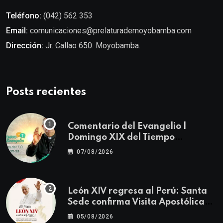
Teléfono:
(042) 562 353
Email:
comunicaciones@prelaturademoyobamba.com
Dirección:
Jr. Callao 650. Moyobamba.
Posts recientes
Comentario del Evangelio |
Domingo XIX del Tiempo
Ordinario | Mateo 14, 22-23
07/08/2026
León XIV regresa al Perú: Santa
Sede confirma Visita Apostólica
del 11 al 17 de noviembre
05/08/2026