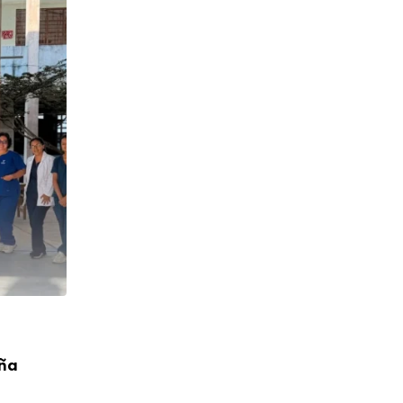
CUMPLEAÑOS
aña
¡Feliz Cumpleaños! P. Toribio López Cah
04/08/2026