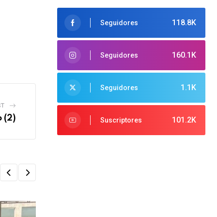
118.8K
Seguidores
160.1K
Seguidores
1.1K
Seguidores
ST
 (2)
101.2K
Suscriptores