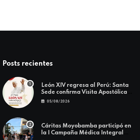
Posts recientes
León XIV regresa al Perú: Santa
Sede confirma Visita Apostólica
del 11 al 17 de noviembre
05/08/2026
Cáritas Moyobamba participó en
la I Campaña Médica Integral
Gratuita llevando salud y