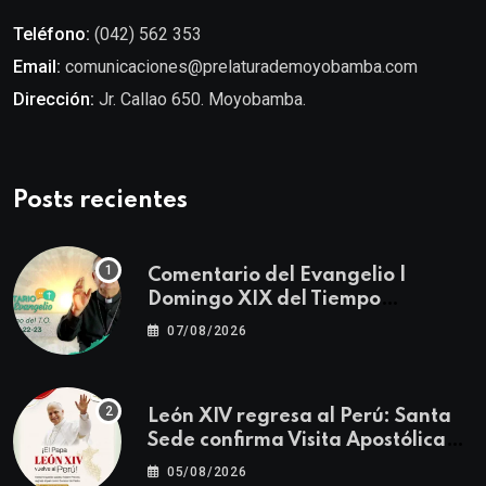
Teléfono:
(042) 562 353
Email:
comunicaciones@prelaturademoyobamba.com
Dirección:
Jr. Callao 650. Moyobamba.
Posts recientes
Comentario del Evangelio |
Domingo XIX del Tiempo
Ordinario | Mateo 14, 22-23
07/08/2026
León XIV regresa al Perú: Santa
Sede confirma Visita Apostólica
del 11 al 17 de noviembre
05/08/2026