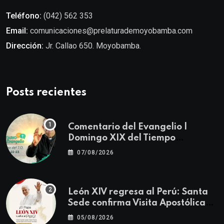
Teléfono:
(042) 562 353
Email:
comunicaciones@prelaturademoyobamba.com
Dirección:
Jr. Callao 650. Moyobamba.
Posts recientes
Comentario del Evangelio |
Domingo XIX del Tiempo
Ordinario | Mateo 14, 22-23
07/08/2026
León XIV regresa al Perú: Santa
Sede confirma Visita Apostólica
del 11 al 17 de noviembre
05/08/2026