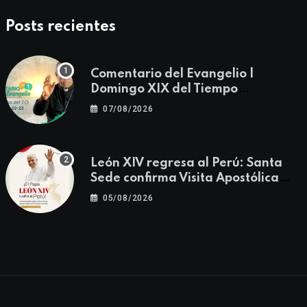
Posts recientes
Comentario del Evangelio |
Domingo XIX del Tiempo
Ordinario | Mateo 14, 22-23
07/08/2026
León XIV regresa al Perú: Santa
Sede confirma Visita Apostólica
del 11 al 17 de noviembre
05/08/2026