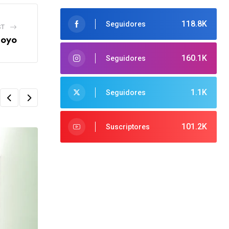
118.8K
Seguidores
ST
oyo
160.1K
Seguidores
1.1K
Seguidores
101.2K
Suscriptores