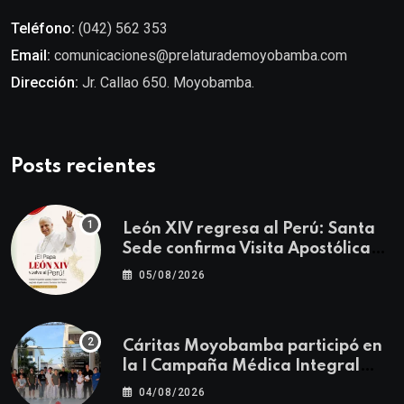
Teléfono:
(042) 562 353
Email:
comunicaciones@prelaturademoyobamba.com
Dirección:
Jr. Callao 650. Moyobamba.
Posts recientes
León XIV regresa al Perú: Santa
Sede confirma Visita Apostólica
del 11 al 17 de noviembre
05/08/2026
Cáritas Moyobamba participó en
la I Campaña Médica Integral
Gratuita llevando salud y
04/08/2026