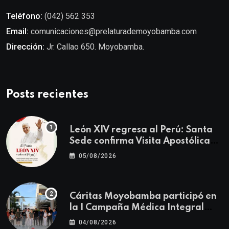
Teléfono:
(042) 562 353
Email:
comunicaciones@prelaturademoyobamba.com
Dirección:
Jr. Callao 650. Moyobamba.
Posts recientes
León XIV regresa al Perú: Santa
Sede confirma Visita Apostólica
del 11 al 17 de noviembre
05/08/2026
Cáritas Moyobamba participó en
la I Campaña Médica Integral
Gratuita llevando salud y
04/08/2026