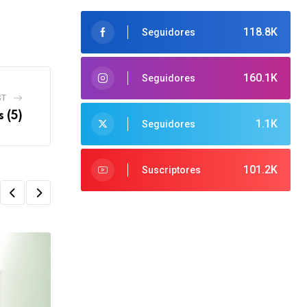
118.8K
Seguidores
160.1K
Seguidores
ST
 (5)
1.1K
Seguidores
101.2K
Suscriptores