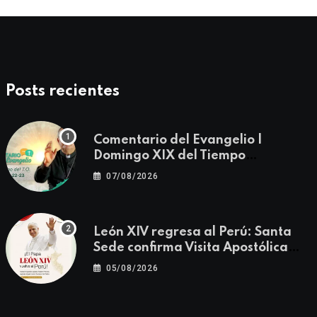
Posts recientes
Comentario del Evangelio |
Domingo XIX del Tiempo
Ordinario | Mateo 14, 22-23
07/08/2026
León XIV regresa al Perú: Santa
Sede confirma Visita Apostólica
del 11 al 17 de noviembre
05/08/2026