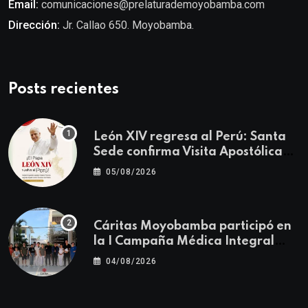
Email:
comunicaciones@prelaturademoyobamba.com
Dirección:
Jr. Callao 650. Moyobamba.
Posts recientes
León XIV regresa al Perú: Santa
Sede confirma Visita Apostólica
del 11 al 17 de noviembre
05/08/2026
Cáritas Moyobamba participó en
la I Campaña Médica Integral
Gratuita llevando salud y
04/08/2026
esperanza al Centro Poblado Los
Ángeles