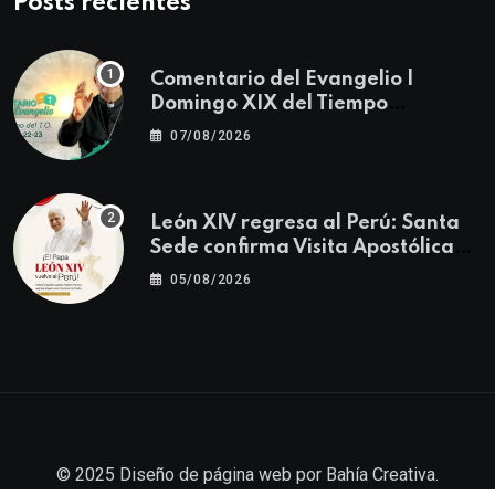
Posts recientes
Comentario del Evangelio |
Domingo XIX del Tiempo
Ordinario | Mateo 14, 22-23
07/08/2026
León XIV regresa al Perú: Santa
Sede confirma Visita Apostólica
del 11 al 17 de noviembre
05/08/2026
© 2025
Diseño de página web
por
Bahía Creativa
.