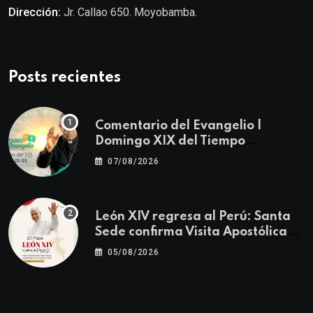
Dirección:
Jr. Callao 650. Moyobamba.
Posts recientes
Comentario del Evangelio |
Domingo XIX del Tiempo
Ordinario | Mateo 14, 22-23
07/08/2026
León XIV regresa al Perú: Santa
Sede confirma Visita Apostólica
del 11 al 17 de noviembre
05/08/2026