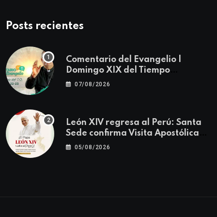
Posts recientes
Comentario del Evangelio |
Domingo XIX del Tiempo
Ordinario | Mateo 14, 22-23
07/08/2026
León XIV regresa al Perú: Santa
Sede confirma Visita Apostólica
del 11 al 17 de noviembre
05/08/2026