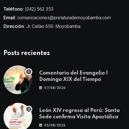
Teléfono:
(042) 562 353
Email:
comunicaciones@prelaturademoyobamba.com
Dirección:
Jr. Callao 650. Moyobamba.
Posts recientes
Comentario del Evangelio |
Domingo XIX del Tiempo
Ordinario | Mateo 14, 22-23
07/08/2026
León XIV regresa al Perú: Santa
Sede confirma Visita Apostólica
del 11 al 17 de noviembre
05/08/2026