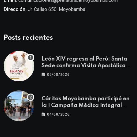
Email:
comunicaciones@prelaturademoyobamba.com
Dirección:
Jr. Callao 650. Moyobamba.
Posts recientes
León XIV regresa al Perú: Santa
Sede confirma Visita Apostólica
del 11 al 17 de noviembre
05/08/2026
Cáritas Moyobamba participó en
la I Campaña Médica Integral
Gratuita llevando salud y
04/08/2026
esperanza al Centro Poblado Los
Ángeles